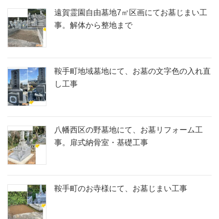
遠賀霊園自由墓地7㎡区画にてお墓じまい工
事。解体から整地まで
鞍手町地域墓地にて、お墓の文字色の入れ直
し工事
八幡西区の野墓地にて、お墓リフォーム工
事。扉式納骨室・基礎工事
鞍手町のお寺様にて、お墓じまい工事