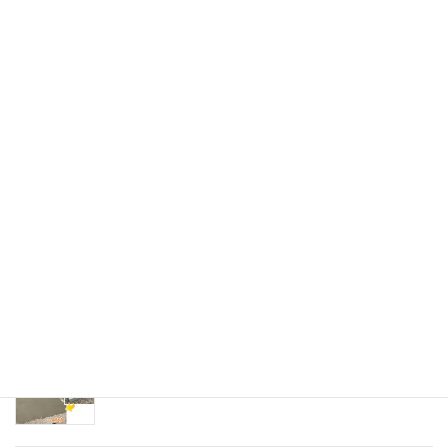
共同石材ブログ
遠賀霊園の集合型屋外納骨施設 第2期のご紹
介。お墓じまいからプレート彫刻まで、一貫
してお手伝いいたします！
北九州市若松区寺院墓地にて、寺院内の永代
供養墓への改葬に伴うお墓じまい工事