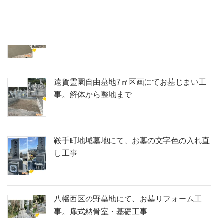
北九州市若松区寺院墓地にて、寺院内の永代
供養墓への改葬に伴うお墓じまい工事
遠賀霊園自由墓地7㎡区画にてお墓じまい工
事。解体から整地まで
鞍手町地域墓地にて、お墓の文字色の入れ直
し工事
八幡西区の野墓地にて、お墓リフォーム工
事。扉式納骨室・基礎工事